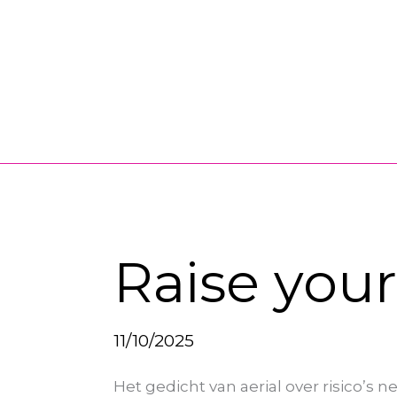
Ga
naar
de
inhoud
Raise
Raise your
your
glass
11/10/2025
Het gedicht van aerial over risico’s n