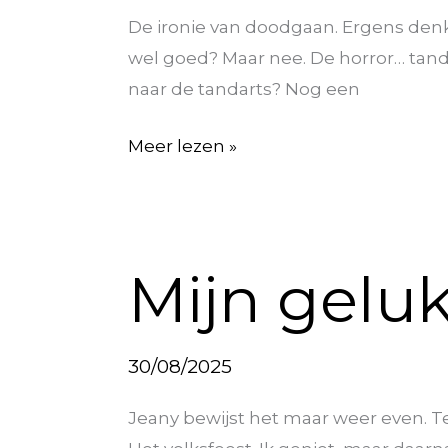
wel
De ironie van doodgaan. Ergens denk j
goed?
wel goed? Maar nee. De horror… tandpi
naar de tandarts? Nog een
Meer lezen »
Mijn
Mijn gel
geluksmomentje
30/08/2025
Jeany bewijst het maar weer even. T