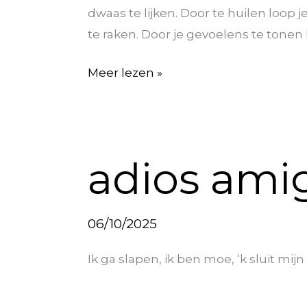
dwaas te lijken. Door te huilen loop j
te raken. Door je gevoelens te tonen l
Meer lezen »
adios
adios ami
amigos
06/10/2025
Ik ga slapen, ik ben moe, ‘k sluit m