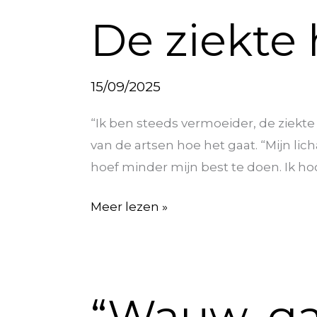
De
De ziekte 
ziekte
haalt
me
15/09/2025
in
“Ik ben steeds vermoeider, de ziekte 
van de artsen hoe het gaat. “Mijn lic
hoef minder mijn best te doen. Ik hoo
Meer lezen »
“Wauw,
“Wauw, gaa
gaaf,