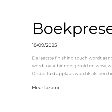
Boekpresentatie
Boekprese
18/09/2025
De laatste finishing touch wordt aange
wordt naar binnen gerold en wow, wat 
Onder luid applaus word ik als een 
Meer lezen »