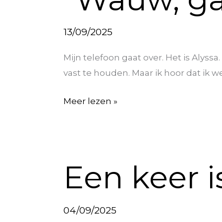
mooi.”
13/09/2025
Mijn telefoon gaat over. Het is Alyssa.
vast te houden. Maar ik hoor dat ik we
Meer lezen »
Een
Een keer i
keer
is
het
04/09/2025
toch