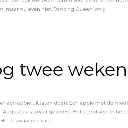
rnaast is er ook wel even ruimte voor emotie. Het
n, maar nu even niet. Dancing Queen, only
og twee weken 
b er een appje uit laten doen. Een appje met de me
. Augustus is zwaar geweest. Het stond veel in het
Het is zwaar om van