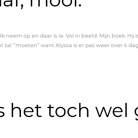
 Ik neem op en daar is íe. Vol in beeld. Mijn boek. Hij
l zal “moeten” want Alyssa is er pas weer over 4 dagen
s het toch wel