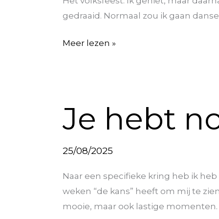
Het volksfeest. Ik geniet, maar daa
gedraaid. Normaal zou ik gaan danse
Meer lezen »
Je
Je hebt n
hebt
nog
twee
25/08/2025
weken
de
Naar een specifieke kring heb ik he
tijd
weken “de kans” heeft om mij te zien
mooie, maar ook lastige momenten. 