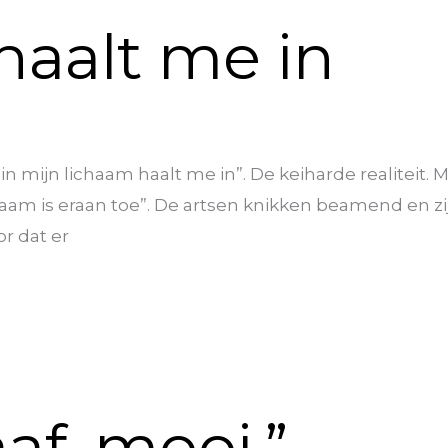
haalt me in
in mijn lichaam haalt me in”. De keiharde realiteit.
haam is eraan toe”. De artsen knikken beamend en zij
r dat er
f, mooi.”